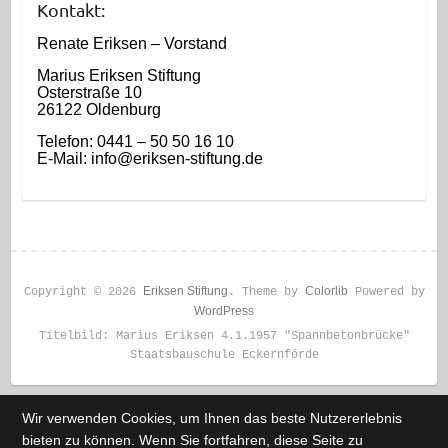
Kontakt:
Renate Eriksen – Vorstand
Marius Eriksen Stiftung
Osterstraße 10
26122 Oldenburg
Telefon: 0441 – 50 50 16 10
E-Mail: info@eriksen-stiftung.de
Eriksen Stiftung
Colorlib
Copyright © 2026
. Theme by
Powered by
WordPress
Titelbild: Marius Eriksen 4.1.1957 "Spannbetonbrücke"
Staatsbauschule Eckernförde
Wir verwenden Cookies, um Ihnen das beste Nutzererlebnis
bieten zu können. Wenn Sie fortfahren, diese Seite zu