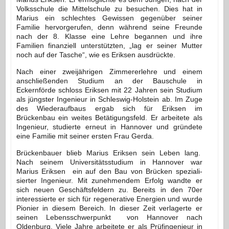
Volksschule die Mittelschule zu besuchen. Dies hat in
Marius ein schlechtes Gewissen gegenüber seiner
Familie hervorgerufen, denn während seine Freunde
nach der 8. Klasse eine Lehre begannen und ihre
Familien finanziell unterstützten, „lag er seiner Mutter
noch auf der Tasche“, wie es Eriksen ausdrückte.
Nach einer zweijährigen Zimmererlehre und einem
anschließenden Studium an der Bauschule in
Eckernförde schloss Eriksen mit 22 Jahren sein Studium
als jüngster Ingenieur in Schleswig-Holstein ab. Im Zuge
des Wiederaufbaus ergab sich für Eriksen im
Brückenbau ein weites Betätigungsfeld. Er arbeitete als
Ingenieur, studierte erneut in Hannover und gründete
eine Familie mit seiner ersten Frau Gerda.
Brückenbauer blieb Marius Eriksen sein Leben lang.
Nach seinem Universitätsstudium in Hannover war
Marius Eriksen ein auf den Bau von Brücken speziali­
sierter Ingenieur. Mit zunehmendem Erfolg wandte er
sich neuen Geschäftsfeldern zu. Bereits in den 70er
interessierte er sich für regenerative Energien und wurde
Pionier in diesem Bereich. In dieser Zeit verlagerte er
seinen Lebensschwerpunkt von Hannover nach
Oldenburg. Viele Jahre arbeitete er als Prüfingenieur in