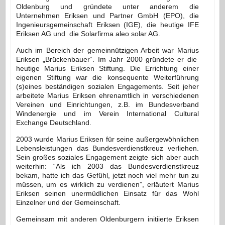
Oldenburg und gründete unter anderem die
Unternehmen Eriksen und Partner GmbH (EPO), die
Ingenieursgemeinschaft Eriksen (IGE), die heutige IFE
Eriksen AG und die Solarfirma aleo solar AG.
Auch im Bereich der gemeinnützigen Arbeit war Marius
Eriksen „Brückenbauer“. Im Jahr 2000 gründete er die
heutige Marius Eriksen Stiftung. Die Errichtung einer
eigenen Stiftung war die konsequente Weiter­führung
(s)eines beständigen sozialen Engage­ments. Seit jeher
arbeitete Marius Eriksen ehren­amtlich in verschiedenen
Vereinen und Einrichtun­gen, z.B. im Bundesverband
Windenergie und im Verein International Cultural
Exchange Deutsch­land.
2003 wurde Marius Eriksen für seine außerge­wöhnlichen
Lebensleistungen das Bundesver­dienstkreuz verliehen.
Sein großes soziales Enga­gement zeigte sich aber auch
weiterhin: “Als ich 2003 das Bundesverdienstkreuz
bekam, hatte ich das Gefühl, jetzt noch viel mehr tun zu
müssen, um es wirklich zu verdienen”, erläutert Marius
Eriksen seinen unermüdlichen Einsatz für das Wohl
Einzel­ner und der Gemeinschaft.
Gemeinsam mit anderen Oldenburgern initiierte Eriksen