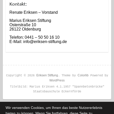
Kontakt:
Renate Eriksen – Vorstand
Marius Eriksen Stiftung
Osterstraße 10
26122 Oldenburg
Telefon: 0441 – 50 50 16 10
E-Mail: info@eriksen-stiftung.de
Eriksen Stiftung
Colorlib
Copyright © 2026
. Theme by
Powered by
WordPress
Titelbild: Marius Eriksen 4.1.1957 "Spannbetonbrücke"
Staatsbauschule Eckernförde
Wir verwenden Cookies, um Ihnen das beste Nutzererlebnis
bieten zu können. Wenn Sie fortfahren, diese Seite zu