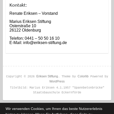
Kontakt:
Renate Eriksen – Vorstand
Marius Eriksen Stiftung
Osterstraße 10
26122 Oldenburg
Telefon: 0441 – 50 50 16 10
E-Mail: info@eriksen-stiftung.de
Eriksen Stiftung
Colorlib
Copyright © 2026
. Theme by
Powered by
WordPress
Titelbild: Marius Eriksen 4.1.1957 "Spannbetonbrücke"
Staatsbauschule Eckernförde
Wir verwenden Cookies, um Ihnen das beste Nutzererlebnis